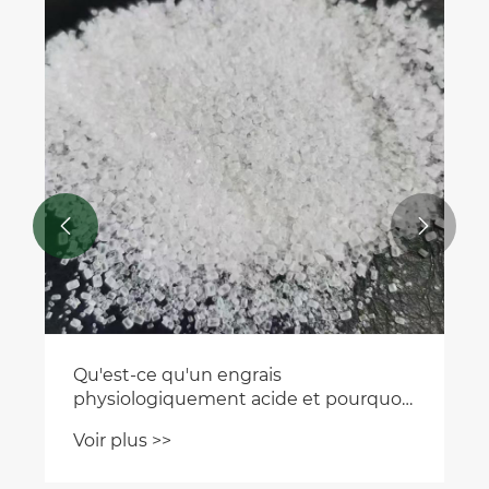


Qu'est-ce qu'un engrais
physiologiquement acide et pourquoi
est-il essentiel à la santé des sols et à la
Voir plus >>
productivité des cultures